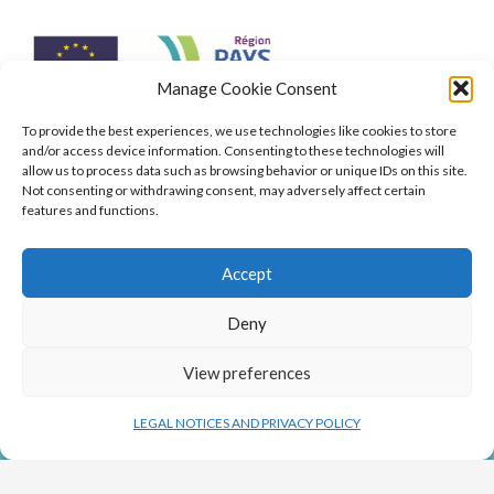
Manage Cookie Consent
To provide the best experiences, we use technologies like cookies to store
and/or access device information. Consenting to these technologies will
Co-funding from the European Union (ERDF) of €400,000 to
allow us to process data such as browsing behavior or unique IDs on this site.
develop an industrial production process on the scale of a
Not consenting or withdrawing consent, may adversely affect certain
billion cells to repair the liver without a transplant. (2018/2020)
features and functions.
Accept
Deny
View preferences
LEGAL NOTICES AND PRIVACY POLICY
NEWS