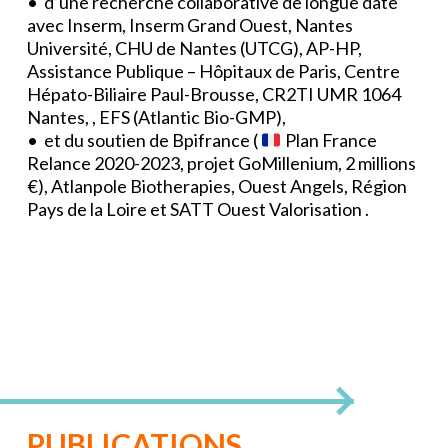
• d’une recherche collaborative de longue date
avec
Inserm
,
Inserm Grand Ouest
,
Nantes
Université
,
CHU de Nantes
(UTCG),
AP-HP,
Assistance Publique – Hôpitaux de Paris
,
Centre
Hépato-Biliaire
Paul-Brousse,
CR2TI UMR 1064
Nantes
, ,
EFS
(Atlantic Bio-GMP),
• et du soutien de
Bpifrance
(
Plan France
Relance 2020-2023, projet GoMillenium, 2 millions
€),
Atlanpole Biotherapies
,
Ouest Angels
,
Région
Pays de la Loire
et
SATT Ouest Valorisation
.
PUBLICATIONS