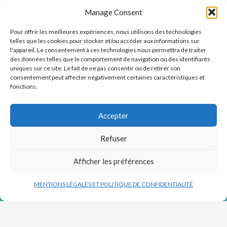
Manage Consent
Pour offrir les meilleures expériences, nous utilisons des technologies
telles que les cookies pour stocker et/ou accéder aux informations sur
l'appareil. Le consentement à ces technologies nous permettra de traiter
des données telles que le comportement de navigation ou des identifiants
uniques sur ce site. Le fait de ne pas consentir ou de retirer son
consentement peut affecter négativement certaines caractéristiques et
Cofinancement de l’Union européenne (FEDER) de 400 000€
fonctions.
pour développer un procédé industriel de production à l’échelle
du milliard de cellules pour réparer le foie sans greffe.
(2018/2020)
Accepter
Refuser
Afficher les préférences
MENTIONS LÉGALES ET POLITIQUE DE CONFIDENTIALITÉ
ACTUALITÉS